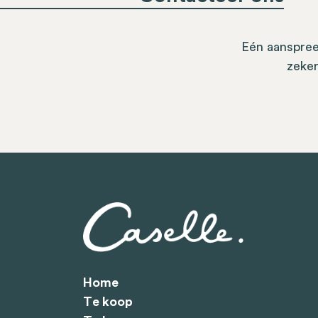
Eén aanspree
zeker
Home
Te koop