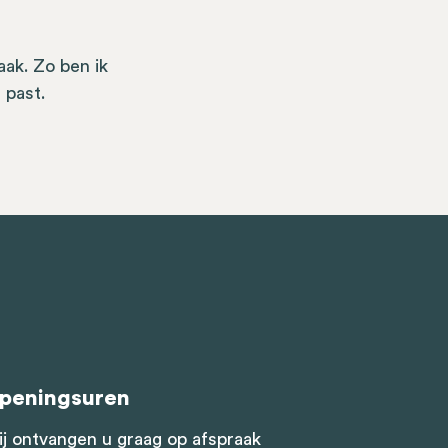
ak. Zo ben ik
 past.
peningsuren
j ontvangen u graag op afspraak