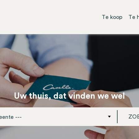
Te koop
Te 
Uw thuis, dat vinden we wel
ZO